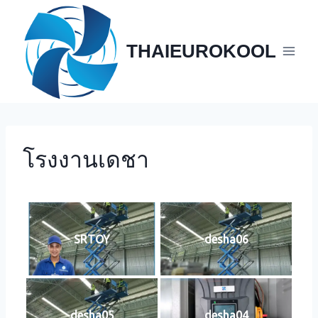
Skip
to
content
THAIEUROKOOL
โรงงานเดชา
SRTOY
desha06
desha05
desha04